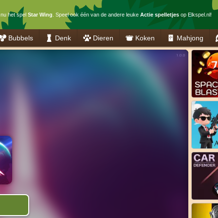
 nu het spel
Star Wing
. Speel ook één van de andere leuke
Actie spelletjes
op Elkspel.nl!
Bubbels
Denk
Dieren
Koken
Mahjong