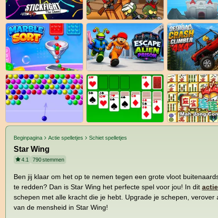
Beginpagina
Actie spelletjes
Schiet spelletjes
Star Wing
4.1
790
stemmen
Ben jij klaar om het op te nemen tegen een grote vloot buitenaa
te redden? Dan is Star Wing het perfecte spel voor jou! In dit
acti
schepen met alle kracht die je hebt. Upgrade je schepen, verover 
van de mensheid in Star Wing!