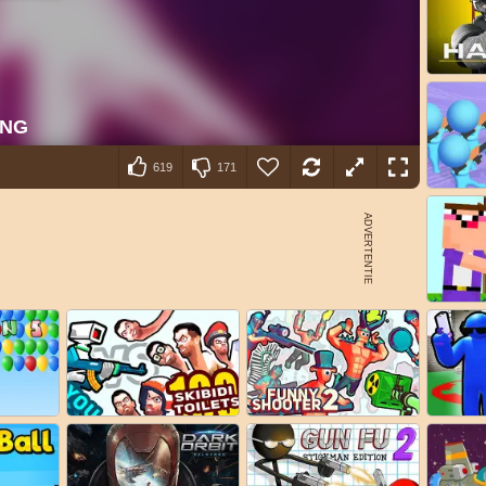
619
171