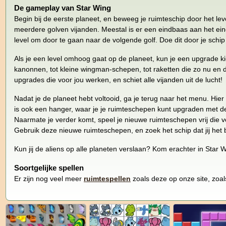
De gameplay van Star Wing
Begin bij de eerste planeet, en beweeg je ruimteschip door het level
meerdere golven vijanden. Meestal is er een eindbaas aan het einde
level om door te gaan naar de volgende golf. Doe dit door je schi
Als je een level omhoog gaat op de planeet, kun je een upgrade k
kanonnen, tot kleine wingman-schepen, tot raketten die zo nu en
upgrades die voor jou werken, en schiet alle vijanden uit de lucht!
Nadat je de planeet hebt voltooid, ga je terug naar het menu. Hier 
is ook een hanger, waar je je ruimteschepen kunt upgraden met de
Naarmate je verder komt, speel je nieuwe ruimteschepen vrij die 
Gebruik deze nieuwe ruimteschepen, en zoek het schip dat jij het b
Kun jij de aliens op alle planeten verslaan? Kom erachter in Star W
Soortgelijke spellen
Er zijn nog veel meer
ruimtespellen
zoals deze op onze site, zoa