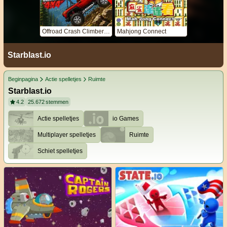
Offroad Crash Climber 4X4
Mahjong Connect
Starblast.io
Beginpagina
Actie spelletjes
Ruimte
Starblast.io
4.2
25.672
stemmen
Actie spelletjes
io Games
Multiplayer spelletjes
Ruimte
Schiet spelletjes