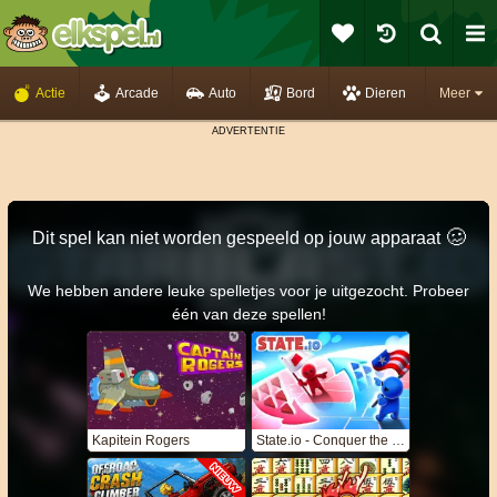
Actie
Arcade
Auto
Bord
Dieren
Meer
🥴️
Dit spel kan niet worden gespeeld op jouw apparaat
We hebben andere leuke spelletjes voor je uitgezocht. Probeer
één van deze spellen!
Kapitein Rogers
State.io - Conquer the World