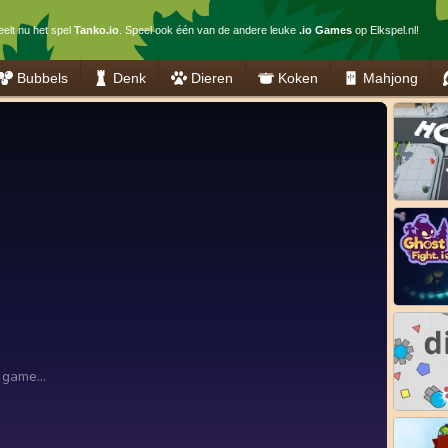
elt nu het spel
Tanko.io
. Speel ook één van de andere leuke
.io Games
op Elkspel.nl!
Bubbels
Denk
Dieren
Koken
Mahjong