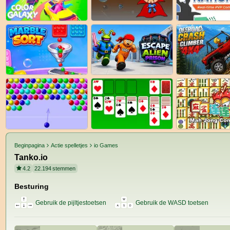
Beginpagina
Actie spelletjes
io Games
Tanko.io
4.2
22.194
stemmen
Besturing
Gebruik de pijltjestoetsen
Gebruik de WASD toetsen