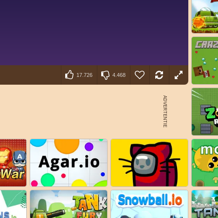
17.726
4.468