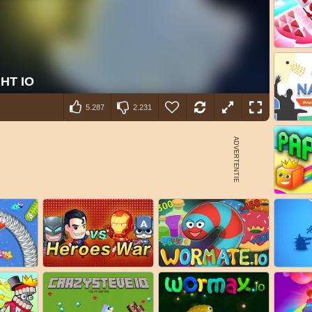
5.287
2.231