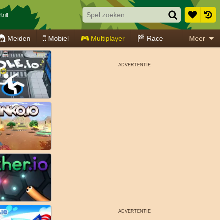
.nl!
Meiden
Mobiel
Multiplayer
Race
Meer