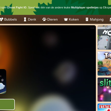
t spel
Ghost Fight IO
. Speel ook één van de andere leuke
Multiplayer spelletjes
op Elkspel
Bubbels
Denk
Dieren
Koken
Mahjong