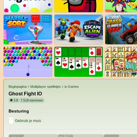
Beginpagina
Multiplayer spelletjes
io Games
Ghost Fight IO
3.8
7.518
stemmen
Besturing
Gebruik je muis