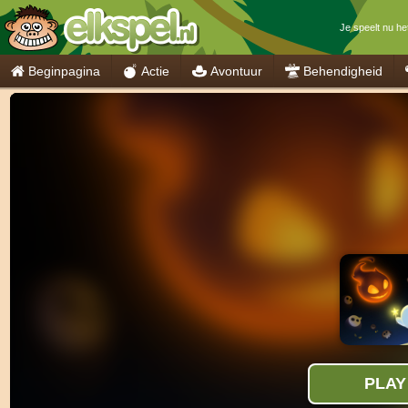
Je speelt nu he
Beginpagina
Actie
Avontuur
Behendigheid