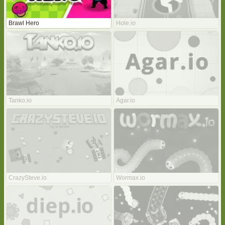
Brawl Hero
Hole.io
Tanko.io
Agar.io
CrazySteve.io
Wormax.io