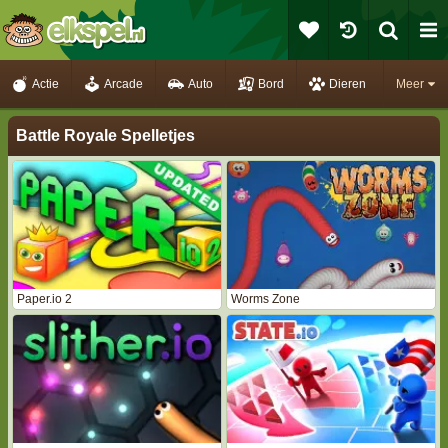
Actie
Arcade
Auto
Bord
Dieren
Meer
Battle Royale Spelletjes
Paper.io 2
Worms Zone