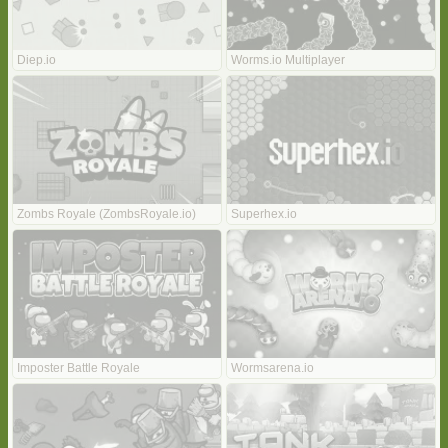
Diep.io
Worms.io Multiplayer
Zombs Royale (ZombsRoyale.io)
Superhex.io
Imposter Battle Royale
Wormsarena.io