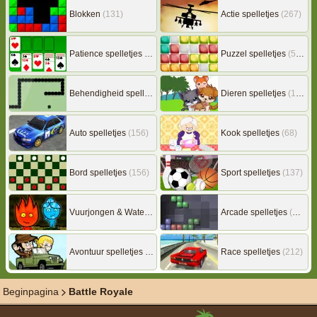
Blokken
(131)
Actie spelletjes
(267)
Patience spelletjes
(92)
Puzzel spelletjes
(507)
Behendigheid spelletjes
(506)
Dieren spelletjes
(149)
Auto spelletjes
(156)
Kook spelletjes
(68)
Bord spelletjes
(156)
Sport spelletjes
(137)
Vuurjongen & Watermeisje
(7)
Arcade spelletjes
(306)
Avontuur spelletjes
(217)
Race spelletjes
(212)
Beginpagina
Battle Royale