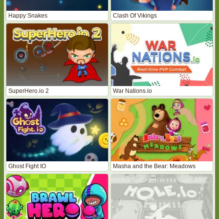
Happy Snakes
Clash Of Vikings
SuperHero.io 2
War Nations.io
Ghost Fight IO
Masha and the Bear: Meadows