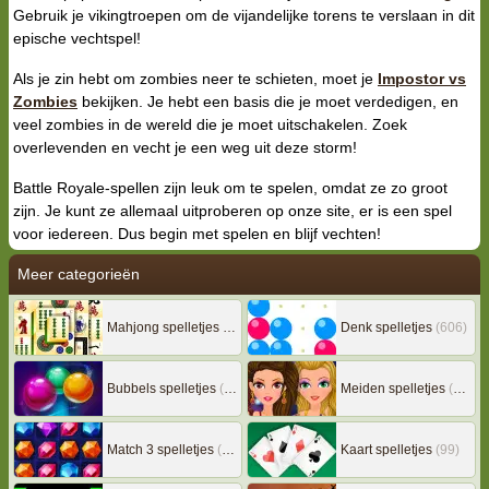
Gebruik je vikingtroepen om de vijandelijke torens te verslaan in dit
epische vechtspel!
Als je zin hebt om zombies neer te schieten, moet je
Impostor vs
Zombies
bekijken. Je hebt een basis die je moet verdedigen, en
veel zombies in de wereld die je moet uitschakelen. Zoek
overlevenden en vecht je een weg uit deze storm!
Battle Royale-spellen zijn leuk om te spelen, omdat ze zo groot
zijn. Je kunt ze allemaal uitproberen op onze site, er is een spel
voor iedereen. Dus begin met spelen en blijf vechten!
Meer categorieën
Mahjong spelletjes
(133)
Denk spelletjes
(606)
Bubbels spelletjes
(78)
Meiden spelletjes
(239)
Match 3 spelletjes
(163)
Kaart spelletjes
(99)