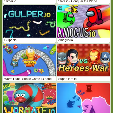
Slither.io
State.io - Conquer the World
Gulper.io
Amogus.io
Worm Hunt - Snake Game IO Zone
SuperHero.io