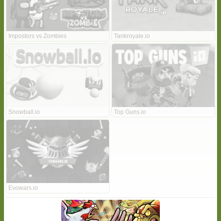
Impostors vs Zombies
Tankroyale.io
Snowball.io
Top Guns.io
Evowars.io