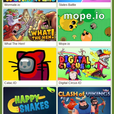
Wormate.io
States Battle
What The Hen!
Mope.io
Catac.IO
Digital Circus IO