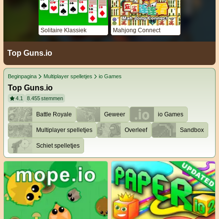
Solitaire Klassiek
Mahjong Connect
Top Guns.io
Beginpagina
Multiplayer spelletjes
io Games
Top Guns.io
4.1
8.455
stemmen
Battle Royale
Geweer
io Games
Multiplayer spelletjes
Overleef
Sandbox
Schiet spelletjes