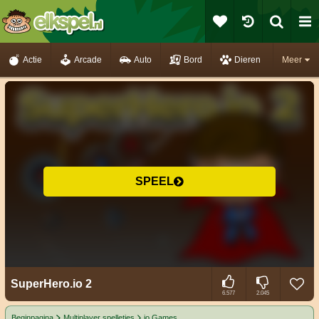
Actie
Arcade
Auto
Bord
Dieren
Meer
SPEEL
SuperHero.io 2
6.577
2.045
Beginpagina
Multiplayer spelletjes
io Games