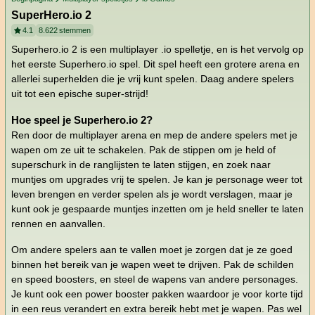
SuperHero.io 2
4.1
8.622
stemmen
Superhero.io 2 is een multiplayer .io spelletje, en is het vervolg op
het eerste Superhero.io spel. Dit spel heeft een grotere arena en
allerlei superhelden die je vrij kunt spelen. Daag andere spelers
uit tot een epische super-strijd!
Hoe speel je Superhero.io 2?
Ren door de multiplayer arena en mep de andere spelers met je
wapen om ze uit te schakelen. Pak de stippen om je held of
superschurk in de ranglijsten te laten stijgen, en zoek naar
muntjes om upgrades vrij te spelen. Je kan je personage weer tot
leven brengen en verder spelen als je wordt verslagen, maar je
kunt ook je gespaarde muntjes inzetten om je held sneller te laten
rennen en aanvallen.
Om andere spelers aan te vallen moet je zorgen dat je ze goed
binnen het bereik van je wapen weet te drijven. Pak de schilden
en speed boosters, en steel de wapens van andere personages.
Je kunt ook een power booster pakken waardoor je voor korte tijd
in een reus verandert en extra bereik hebt met je wapen. Pas wel