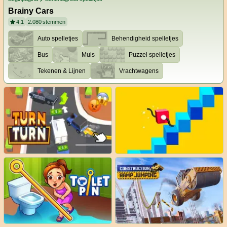
Brainy Cars
4.1
2.080
stemmen
Auto spelletjes
Behendigheid spelletjes
Bus
Muis
Puzzel spelletjes
Tekenen & Lijnen
Vrachtwagens