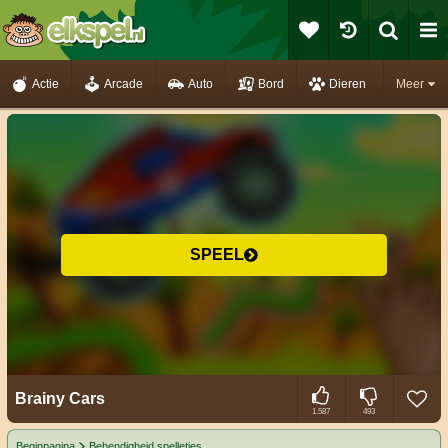
Actie
Arcade
Auto
Bord
Dieren
Meer
SPEEL
Brainy Cars
1.587
493
Beginpagina
Behendigheid spelletjes