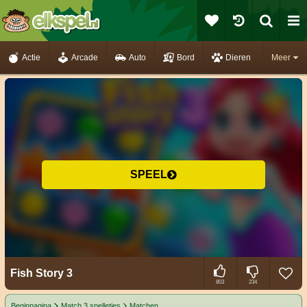
Actie
Arcade
Auto
Bord
Dieren
Meer
SPEEL
Fish Story 3
803
234
Beginpagina
Match 3 spelletjes
Matchen