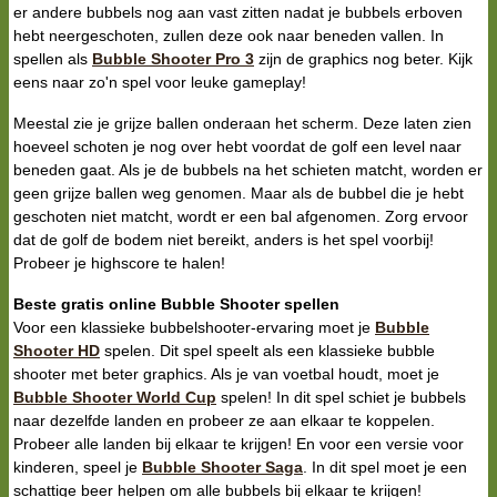
er andere bubbels nog aan vast zitten nadat je bubbels erboven
hebt neergeschoten, zullen deze ook naar beneden vallen. In
spellen als
Bubble Shooter Pro 3
zijn de graphics nog beter. Kijk
eens naar zo'n spel voor leuke gameplay!
Meestal zie je grijze ballen onderaan het scherm. Deze laten zien
hoeveel schoten je nog over hebt voordat de golf een level naar
beneden gaat. Als je de bubbels na het schieten matcht, worden er
geen grijze ballen weg genomen. Maar als de bubbel die je hebt
geschoten niet matcht, wordt er een bal afgenomen. Zorg ervoor
dat de golf de bodem niet bereikt, anders is het spel voorbij!
Probeer je highscore te halen!
Beste gratis online Bubble Shooter spellen
Voor een klassieke bubbelshooter-ervaring moet je
Bubble
Shooter HD
spelen. Dit spel speelt als een klassieke bubble
shooter met beter graphics. Als je van voetbal houdt, moet je
Bubble Shooter World Cup
spelen! In dit spel schiet je bubbels
naar dezelfde landen en probeer ze aan elkaar te koppelen.
Probeer alle landen bij elkaar te krijgen! En voor een versie voor
kinderen, speel je
Bubble Shooter Saga
. In dit spel moet je een
schattige beer helpen om alle bubbels bij elkaar te krijgen!