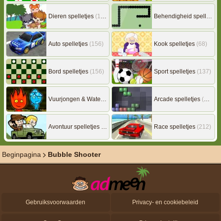
Dieren spelletjes
(149)
Behendigheid spelletjes
Auto spelletjes
(156)
Kook spelletjes
(68)
Bord spelletjes
(156)
Sport spelletjes
(137)
Vuurjongen & Watermeisje
(7)
Arcade spelletjes
(306)
Avontuur spelletjes
(217)
Race spelletjes
(212)
Beginpagina
Bubble Shooter
Gebruiksvoorwaarden
Privacy- en cookiebeleid