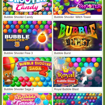
Bubble Shooter Candy
Bubble Shooter: Witch Tower
Bubble Shooter Free 3
Bubble Burst
Bubble Shooter Saga 2
Royal Bubble Blast