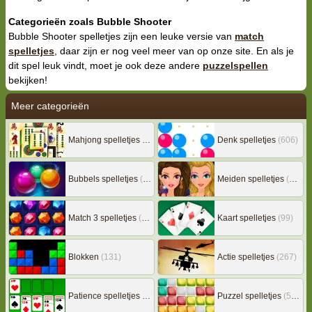
Categorieën zoals Bubble Shooter
Bubble Shooter spelletjes zijn een leuke versie van
match
spelletjes
, daar zijn er nog veel meer van op onze site. En als je
dit spel leuk vindt, moet je ook deze andere
puzzelspellen
bekijken!
Meer categorieën
Mahjong spelletjes
(133)
Denk spelletjes
(606)
Bubbels spelletjes
(78)
Meiden spelletjes
(239)
Match 3 spelletjes
(163)
Kaart spelletjes
(99)
Blokken
(131)
Actie spelletjes
(267)
Patience spelletjes
(92)
Puzzel spelletjes
(507)