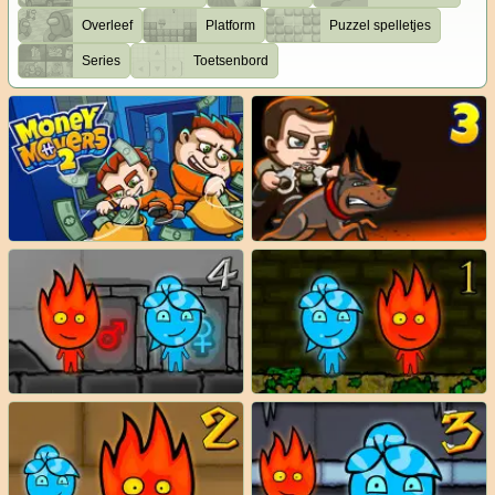
Overleef
Platform
Puzzel spelletjes
Series
Toetsenbord