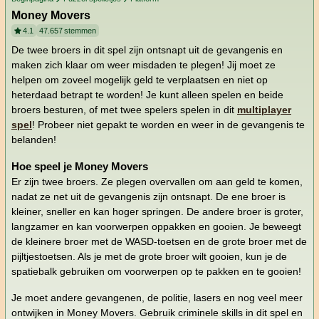
Money Movers
4.1
47.657
stemmen
De twee broers in dit spel zijn ontsnapt uit de gevangenis en
maken zich klaar om weer misdaden te plegen! Jij moet ze
helpen om zoveel mogelijk geld te verplaatsen en niet op
heterdaad betrapt te worden! Je kunt alleen spelen en beide
broers besturen, of met twee spelers spelen in dit
multiplayer
spel
! Probeer niet gepakt te worden en weer in de gevangenis te
belanden!
Hoe speel je Money Movers
Er zijn twee broers. Ze plegen overvallen om aan geld te komen,
nadat ze net uit de gevangenis zijn ontsnapt. De ene broer is
kleiner, sneller en kan hoger springen. De andere broer is groter,
langzamer en kan voorwerpen oppakken en gooien. Je beweegt
de kleinere broer met de WASD-toetsen en de grote broer met de
pijltjestoetsen. Als je met de grote broer wilt gooien, kun je de
spatiebalk gebruiken om voorwerpen op te pakken en te gooien!
Je moet andere gevangenen, de politie, lasers en nog veel meer
ontwijken in Money Movers. Gebruik criminele skills in dit spel en