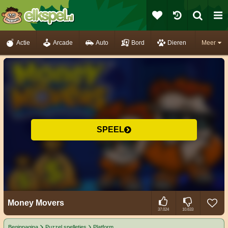
Actie
Arcade
Auto
Bord
Dieren
Meer
SPEEL
Money Movers
37.024
10.633
Beginpagina
Puzzel spelletjes
Platform