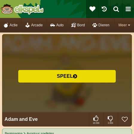
Actie
Arcade
Auto
Bord
Dieren
Meer
SPEEL
Adam and Eve
16.596
3.956
Beginpagina
Avontuur spelletjes