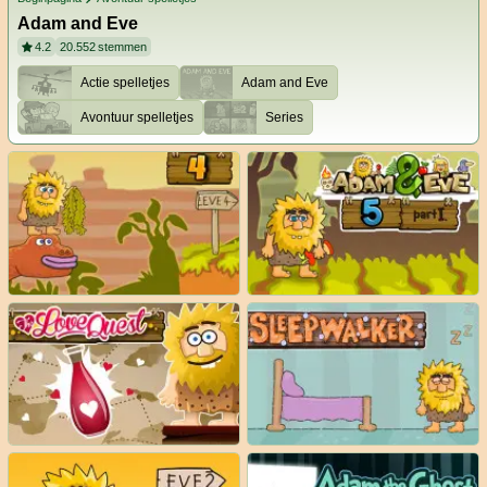
Adam and Eve
4.2
20.552
stemmen
Actie spelletjes
Adam and Eve
Avontuur spelletjes
Series