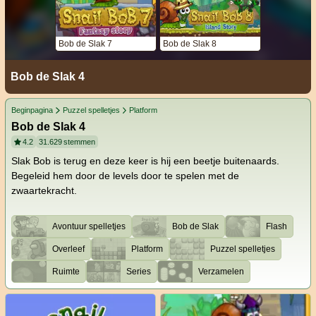
Bob de Slak 7
Bob de Slak 8
Bob de Slak 4
Beginpagina
Puzzel spelletjes
Platform
Bob de Slak 4
4.2
31.629
stemmen
Slak Bob is terug en deze keer is hij een beetje buitenaards.
Begeleid hem door de levels door te spelen met de
zwaartekracht.
Avontuur spelletjes
Bob de Slak
Flash
Overleef
Platform
Puzzel spelletjes
Ruimte
Series
Verzamelen