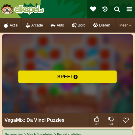
Actie
Arcade
Auto
Bord
Dieren
Meer
SPEEL
VegaMix: Da Vinci Puzzles
367
161
Beginpagina
Match 3 spelletjes
Puzzel spelletjes