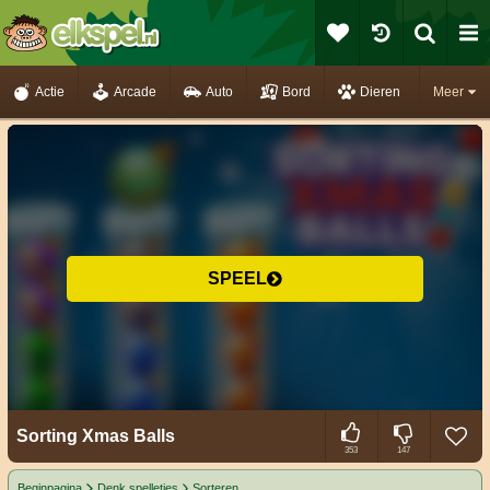
Actie
Arcade
Auto
Bord
Dieren
Meer
SPEEL
Sorting Xmas Balls
353
147
Beginpagina
Denk spelletjes
Sorteren