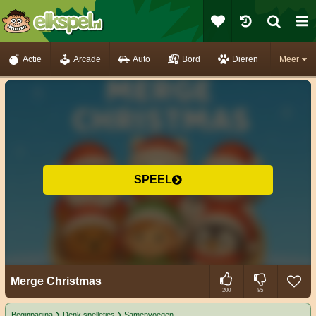
Actie
Arcade
Auto
Bord
Dieren
Meer
SPEEL
Merge Christmas
200
85
Beginpagina
Denk spelletjes
Samenvoegen