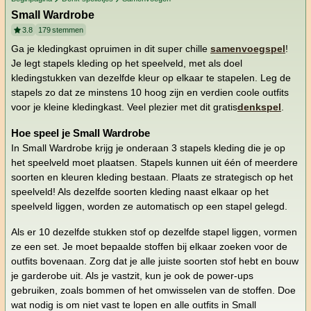
Small Wardrobe
3.8
179
stemmen
Ga je kledingkast opruimen in dit super chille
samenvoegspel
!
Je legt stapels kleding op het speelveld, met als doel
kledingstukken van dezelfde kleur op elkaar te stapelen. Leg de
stapels zo dat ze minstens 10 hoog zijn en verdien coole outfits
voor je kleine kledingkast. Veel plezier met dit gratis
denkspel
.
Hoe speel je Small Wardrobe
In Small Wardrobe krijg je onderaan 3 stapels kleding die je op
het speelveld moet plaatsen. Stapels kunnen uit één of meerdere
soorten en kleuren kleding bestaan. Plaats ze strategisch op het
speelveld! Als dezelfde soorten kleding naast elkaar op het
speelveld liggen, worden ze automatisch op een stapel gelegd.
Als er 10 dezelfde stukken stof op dezelfde stapel liggen, vormen
ze een set. Je moet bepaalde stoffen bij elkaar zoeken voor de
outfits bovenaan. Zorg dat je alle juiste soorten stof hebt en bouw
je garderobe uit. Als je vastzit, kun je ook de power-ups
gebruiken, zoals bommen of het omwisselen van de stoffen. Doe
wat nodig is om niet vast te lopen en alle outfits in Small