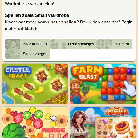
Wardrobe te verzamelen!
Spellen zoals Small Wardrobe
Klaar voor meer
combinatiespellen
? Bekijk dan onze site! Begin
met
Fruit Match
.
Back to School
Denk spelletjes
Matchen
Samenvoegen