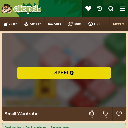
Actie
Arcade
Auto
Bord
Dieren
Meer
SPEEL
Small Wardrobe
124
55
Beginpagina
Denk spelletjes
Samenvoegen