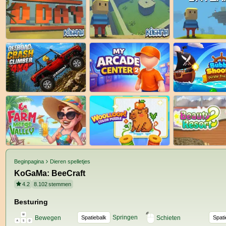
Beginpagina
Dieren spelletjes
KoGaMa: BeeCraft
4.2
8.102
stemmen
Besturing
Springen
Bewegen
Spatiebalk
Schieten
Spati