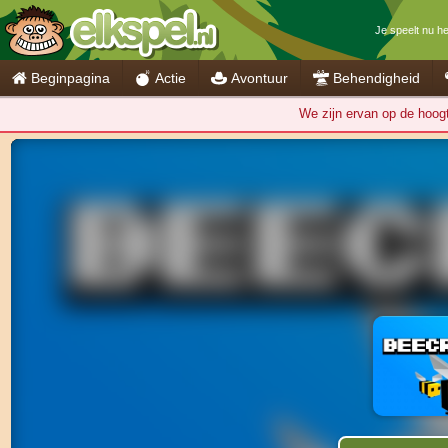
Je speelt nu h
Beginpagina
Actie
Avontuur
Behendigheid
We zijn ervan op de hoogte