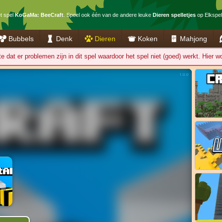
et spel
KoGaMa: BeeCraft
. Speel ook één van de andere leuke
Dieren spelletjes
op Elkspel.
Bubbels
Denk
Dieren
Koken
Mahjong
 dat er problemen zijn in dit spel waardoor het spel niet (goed) werkt. Hier 