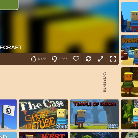
6.435
1.667