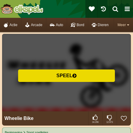
Actie
Arcade
Auto
Bord
Dieren
Meer
SPEEL
Wheelie Bike
34.296
12.973
Beginpagina
Sport spelletjes