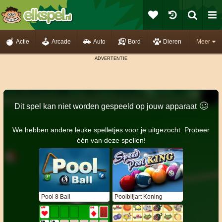
Actie
Arcade
Auto
Bord
Dieren
Meer
🥴️
Dit spel kan niet worden gespeeld op jouw apparaat
We hebben andere leuke spelletjes voor je uitgezocht. Probeer
één van deze spellen!
Pool 8 Ball
Poolbiljart Koning