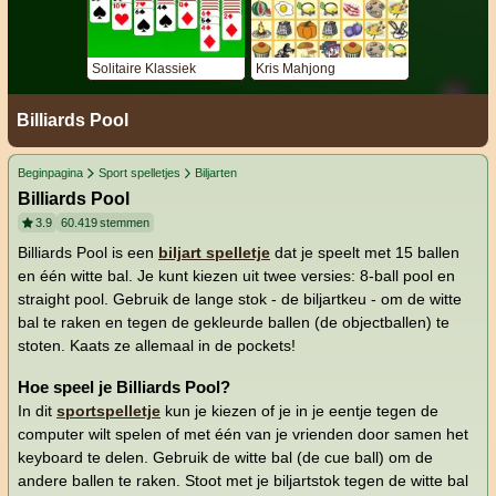
Solitaire Klassiek
Kris Mahjong
Billiards Pool
Beginpagina
Sport spelletjes
Biljarten
Billiards Pool
3.9
60.419
stemmen
Billiards Pool is een
biljart spelletje
dat je speelt met 15 ballen
en één witte bal. Je kunt kiezen uit twee versies: 8-ball pool en
straight pool. Gebruik de lange stok - de biljartkeu - om de witte
bal te raken en tegen de gekleurde ballen (de objectballen) te
stoten. Kaats ze allemaal in de pockets!
Hoe speel je Billiards Pool?
In dit
sportspelletje
kun je kiezen of je in je eentje tegen de
computer wilt spelen of met één van je vrienden door samen het
keyboard te delen. Gebruik de witte bal (de cue ball) om de
andere ballen te raken. Stoot met je biljartstok tegen de witte bal