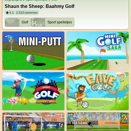
Shaun the Sheep: Baahmy Golf
4.1
2.610
stemmen
Golf
Sport spelletjes