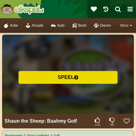
Actie
Arcade
Auto
Bord
Dieren
Meer
SPEEL
Shaun the Sheep: Baahmy Golf
2.022
588
Beginpagina
Sport spelletjes
Golf