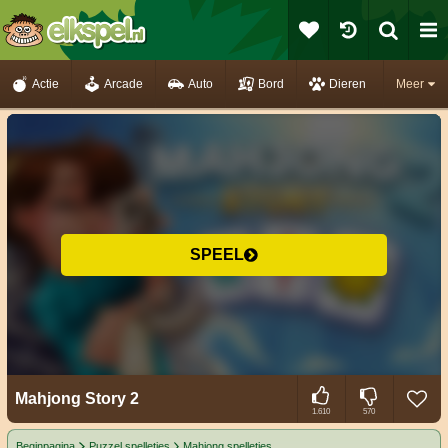
Actie
Arcade
Auto
Bord
Dieren
Meer
SPEEL
Mahjong Story 2
1.610
570
Beginpagina
Puzzel spelletjes
Mahjong spelletjes