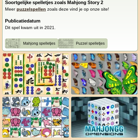
Soortgelijke spelletjes zoals Mahjong Story 2
Meer
puzzelspellen
zoals deze vind je op onze site!
Publicatiedatum
Dit spel kwam uit in 2021.
Mahjong spelletjes
Puzzel spelletjes