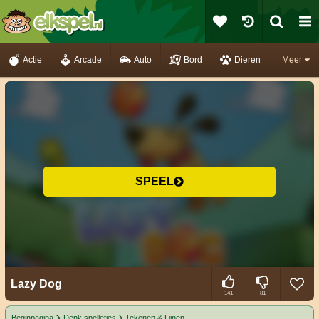
Actie
Arcade
Auto
Bord
Dieren
Meer
SPEEL
Lazy Dog
141
81
Beginpagina
Denk spelletjes
Tekenen & Lijnen