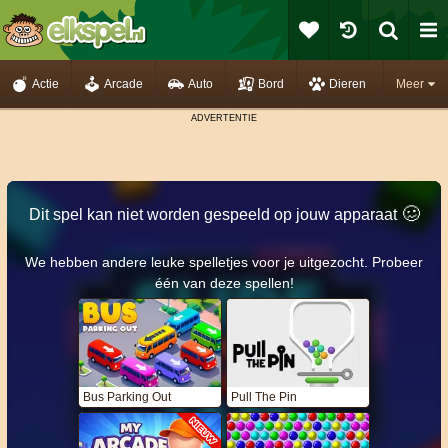
Actie
Arcade
Auto
Bord
Dieren
Meer
🥴️
Dit spel kan niet worden gespeeld op jouw apparaat
We hebben andere leuke spelletjes voor je uitgezocht. Probeer
één van deze spellen!
Bus Parking Out
Pull The Pin