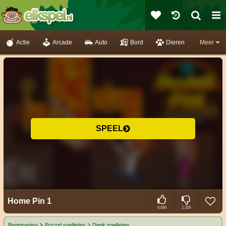
Actie
Arcade
Auto
Bord
Dieren
Meer
SPEEL
Home Pin 1
6.856
2.358
Beginpagina
Puzzel spelletjes
Denk spelletjes