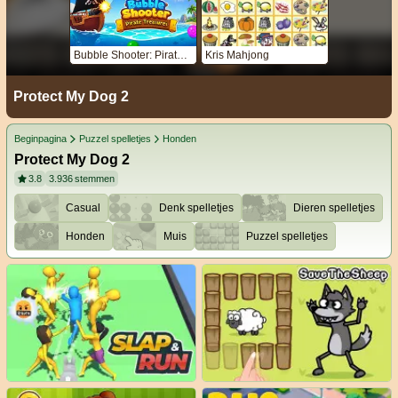
Bubble Shooter: Pirate Treasures
Kris Mahjong
Protect My Dog 2
Beginpagina
Puzzel spelletjes
Honden
Protect My Dog 2
3.8
3.936
stemmen
Casual
Denk spelletjes
Dieren spelletjes
Honden
Muis
Puzzel spelletjes