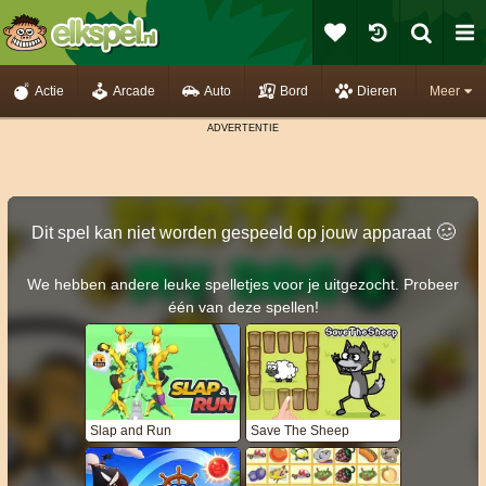
Actie
Arcade
Auto
Bord
Dieren
Meer
🥴️
Dit spel kan niet worden gespeeld op jouw apparaat
We hebben andere leuke spelletjes voor je uitgezocht. Probeer
één van deze spellen!
Slap and Run
Save The Sheep