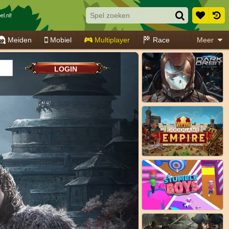
l.nl!
Meiden
Mobiel
Multiplayer
Race
Meer