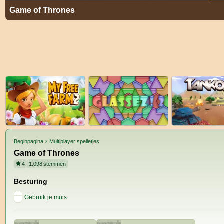
Game of Thrones
Beginpagina
Multiplayer spelletjes
Game of Thrones
4
1.098
stemmen
Besturing
Gebruik je muis