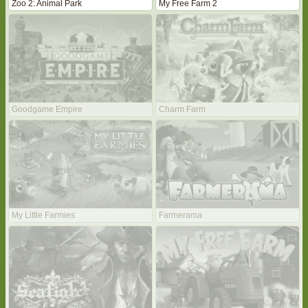
Zoo 2: Animal Park
My Free Farm 2
Goodgame Empire
Charm Farm
My Little Farmies
Farmerama