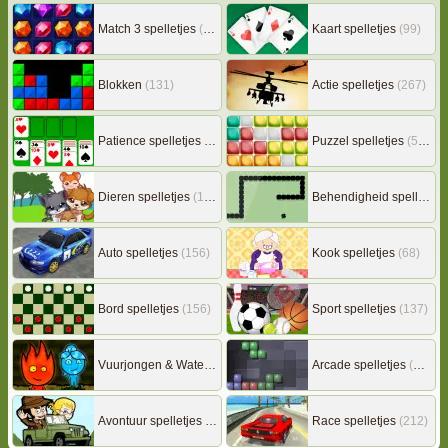
Match 3 spelletjes
(163)
Kaart spelletjes
(99)
Blokken
(131)
Actie spelletjes
(267)
Patience spelletjes
(92)
Puzzel spelletjes
(507)
Dieren spelletjes
(149)
Behendigheid spelletjes
Auto spelletjes
(156)
Kook spelletjes
(68)
Bord spelletjes
(156)
Sport spelletjes
(137)
Vuurjongen & Watermeisje
(7)
Arcade spelletjes
(306)
Avontuur spelletjes
(217)
Race spelletjes
(212)