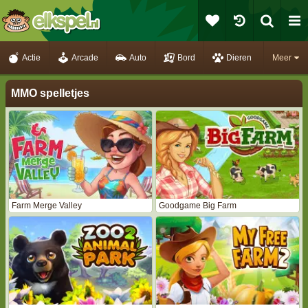
Actie
Arcade
Auto
Bord
Dieren
Meer
MMO spelletjes
Farm Merge Valley
Goodgame Big Farm