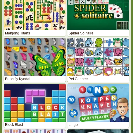
Mahjong Titans
Spider Solitaire
Butterfly Kyodai
Pet Connect
Block Blast
Lingo