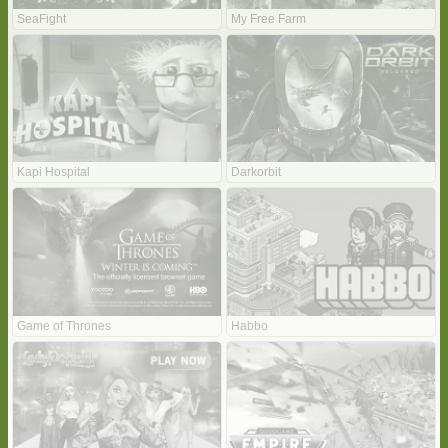
SeaFight
My Free Farm
Kapi Hospital
Darkorbit
Game of Thrones
Habbo