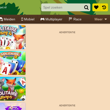
el.nl!
Meiden
Mobiel
Multiplayer
Race
Meer