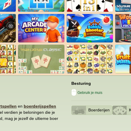
Besturing
Gebruik je muis
rtspellen
en
boerderijspellen
Boerderijen
K
el verdien je beloningen die je
oid, mag je jezelf de ultieme boer