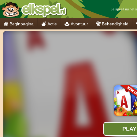
Je speelt nu het 
Beginpagina
Actie
Avontuur
Behendigheid