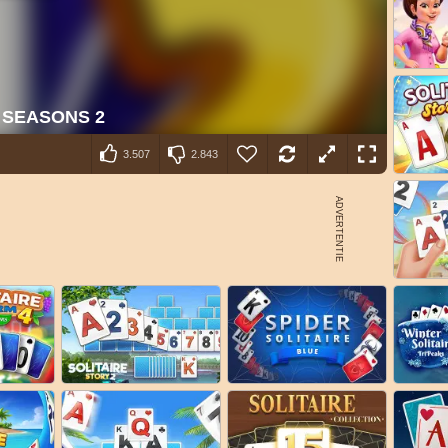
3.507
2.843