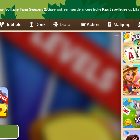
spel
Solitaire Farm Seasons 2
. Speel ook één van de andere leuke
Kaart spelletjes
op Elksp
Bubbels
Denk
Dieren
Koken
Mahjong