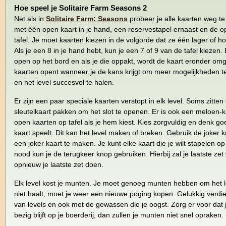
Hoe speel je Solitaire Farm Seasons 2
Net als in
Solitaire Farm: Seasons
probeer je alle kaarten weg te
met één open kaart in je hand, een reservestapel ernaast en de o
tafel. Je moet kaarten kiezen in de volgorde dat ze één lager of ho
Als je een 8 in je hand hebt, kun je een 7 of 9 van de tafel kiezen
open op het bord en als je die oppakt, wordt de kaart eronder omg
kaarten opent wanneer je de kans krijgt om meer mogelijkheden t
en het level succesvol te halen.
Er zijn een paar speciale kaarten verstopt in elk level. Soms zitten
sleutelkaart pakken om het slot te openen. Er is ook een meloen-ka
open kaarten op tafel als je hem kiest. Kies zorgvuldig en denk go
kaart speelt. Dit kan het level maken of breken. Gebruik de joker 
een joker kaart te maken. Je kunt elke kaart die je wilt stapelen op
nood kun je de terugkeer knop gebruiken. Hierbij zal je laatste ze
opnieuw je laatste zet doen.
Elk level kost je munten. Je moet genoeg munten hebben om het lev
niet haalt, moet je weer een nieuwe poging kopen. Gelukkig verdi
van levels en ook met de gewassen die je oogst. Zorg er voor dat j
bezig blijft op je boerderij, dan zullen je munten niet snel opraken.