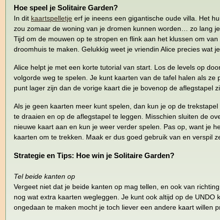
Hoe speel je Solitaire Garden?
In dit
kaartspelletje
erf je ineens een gigantische oude villa. Het hu
zou zomaar de woning van je dromen kunnen worden… zo lang je d
Tijd om de mouwen op te stropen en flink aan het klussen om van d
droomhuis te maken. Gelukkig weet je vriendin Alice precies wat j
Alice helpt je met een korte tutorial van start. Los de levels op doo
volgorde weg te spelen. Je kunt kaarten van de tafel halen als ze
punt lager zijn dan de vorige kaart die je bovenop de aflegstapel zi
Als je geen kaarten meer kunt spelen, dan kun je op de trekstape
te draaien en op de aflegstapel te leggen. Misschien sluiten de o
nieuwe kaart aan en kun je weer verder spelen. Pas op, want je h
kaarten om te trekken. Maak er dus goed gebruik van en verspil ze
Strategie en Tips: Hoe win je Solitaire Garden?
Tel beide kanten op
Vergeet niet dat je beide kanten op mag tellen, en ook van richtin
nog wat extra kaarten wegleggen. Je kunt ook altijd op de UNDO k
ongedaan te maken mocht je toch liever een andere kaart willen p