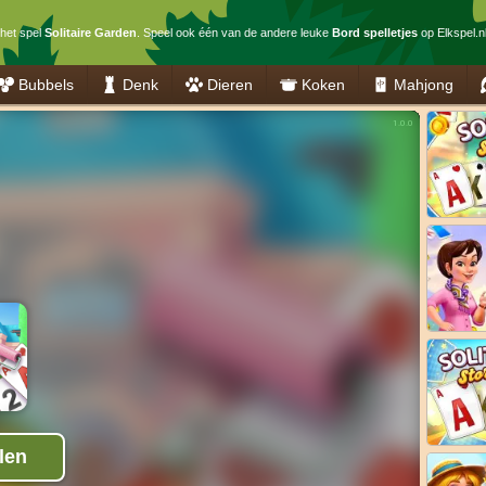
 het spel
Solitaire Garden
. Speel ook één van de andere leuke
Bord spelletjes
op Elkspel.nl
Bubbels
Denk
Dieren
Koken
Mahjong