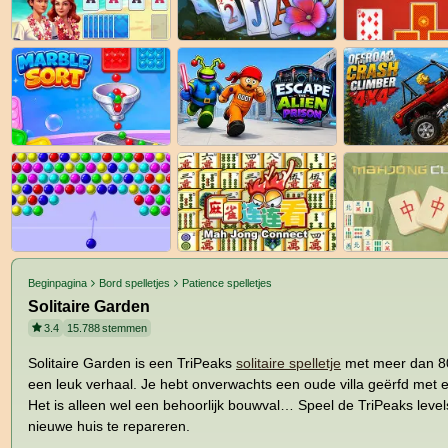
Beginpagina
Bord spelletjes
Patience spelletjes
Solitaire Garden
3.4
15.788
stemmen
Solitaire Garden is een TriPeaks
solitaire spelletje
met meer dan 80
een leuk verhaal. Je hebt onverwachts een oude villa geërfd met 
Het is alleen wel een behoorlijk bouwval… Speel de TriPeaks levels
nieuwe huis te repareren.