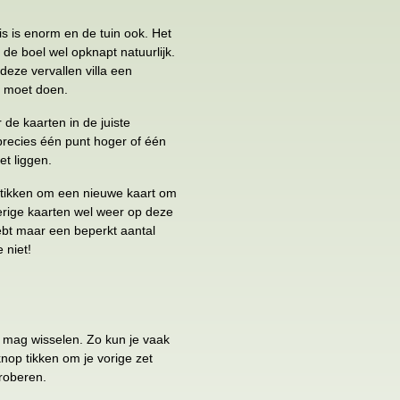
is is enorm en de tuin ook. Het
e boel wel opknapt natuurlijk.
eze vervallen villa een
e moet doen.
r de kaarten in de juiste
 precies één punt hoger of één
et liggen.
l tikken om een nieuwe kaart om
verige kaarten wel weer op deze
ebt maar een beperkt aantal
 niet!
g mag wisselen. Zo kun je vaak
nop tikken om je vorige zet
roberen.