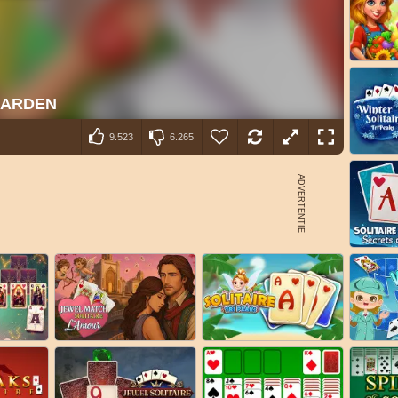
9.523
6.265