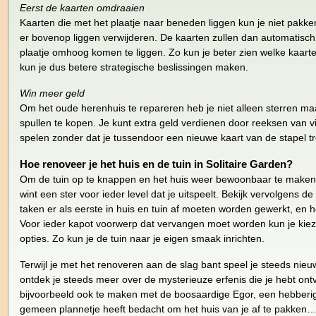
Eerst de kaarten omdraaien
Kaarten die met het plaatje naar beneden liggen kun je niet pakke
er bovenop liggen verwijderen. De kaarten zullen dan automatis
plaatje omhoog komen te liggen. Zo kun je beter zien welke kaar
kun je dus betere strategische beslissingen maken.
Win meer geld
Om het oude herenhuis te repareren heb je niet alleen sterren m
spullen te kopen. Je kunt extra geld verdienen door reeksen van vi
spelen zonder dat je tussendoor een nieuwe kaart van de stapel tr
Hoe renoveer je het huis en de tuin in Solitaire Garden?
Om de tuin op te knappen en het huis weer bewoonbaar te maken 
wint een ster voor ieder level dat je uitspeelt. Bekijk vervolgens de 
taken er als eerste in huis en tuin af moeten worden gewerkt, en ho
Voor ieder kapot voorwerp dat vervangen moet worden kun je kiezen 
opties. Zo kun je de tuin naar je eigen smaak inrichten.
Terwijl je met het renoveren aan de slag bant speel je steeds nieu
ontdek je steeds meer over de mysterieuze erfenis die je hebt ont
bijvoorbeeld ook te maken met de boosaardige Egor, een hebberi
gemeen plannetje heeft bedacht om het huis van je af te pakken…