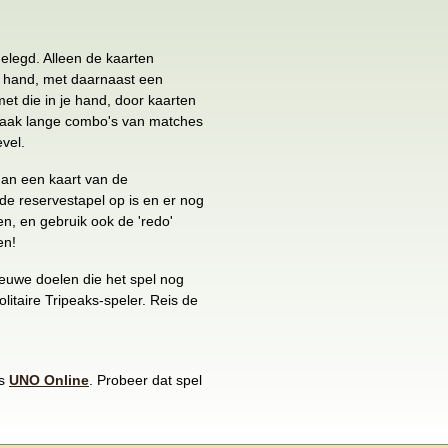
gelegd. Alleen de kaarten
e hand, met daarnaast een
et die in je hand, door kaarten
 Maak lange combo's van matches
vel.
dan een kaart van de
 de reservestapel op is en er nog
hen, en gebruik ook de 'redo'
en!
ieuwe doelen die het spel nog
litaire Tripeaks-speler. Reis de
is
UNO Online
. Probeer dat spel