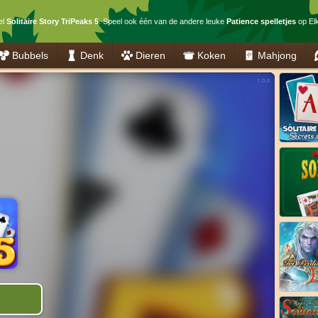
el
Solitaire Story TriPeaks 5
. Speel ook één van de andere leuke
Patience spelletjes
op Elk
Bubbels
Denk
Dieren
Koken
Mahjong