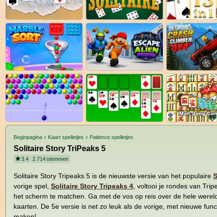
Beginpagina
Kaart spelletjes
Patience spelletjes
Solitaire Story TriPeaks 5
3.4
2.714
stemmen
Solitaire Story Tripeaks 5 is de nieuwste versie van het populaire
S
vorige spel,
Solitaire Story Tripeaks 4
, voltooi je rondes van Trip
het scherm te matchen. Ga met de vos op reis over de hele wereld
kaarten. De 5e versie is net zo leuk als de vorige, met nieuwe func
maken!