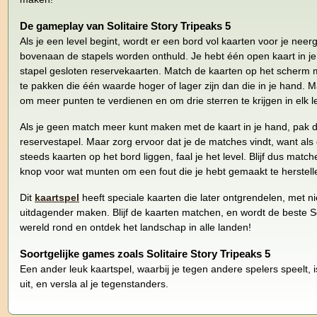
De gameplay van Solitaire Story Tripeaks 5
Als je een level begint, wordt er een bord vol kaarten voor je neer
bovenaan de stapels worden onthuld. Je hebt één open kaart in j
stapel gesloten reservekaarten. Match de kaarten op het scherm m
te pakken die één waarde hoger of lager zijn dan die in je hand.
om meer punten te verdienen en om drie sterren te krijgen in elk le
Als je geen match meer kunt maken met de kaart in je hand, pak 
reservestapel. Maar zorg ervoor dat je de matches vindt, want als
steeds kaarten op het bord liggen, faal je het level. Blijf dus matc
knop voor wat munten om een fout die je hebt gemaakt te herstell
Dit
kaartspel
heeft speciale kaarten die later ontgrendelen, met n
uitdagender maken. Blijf de kaarten matchen, en wordt de beste So
wereld rond en ontdek het landschap in alle landen!
Soortgelijke games zoals Solitaire Story Tripeaks 5
Een ander leuk kaartspel, waarbij je tegen andere spelers speelt, 
uit, en versla al je tegenstanders.