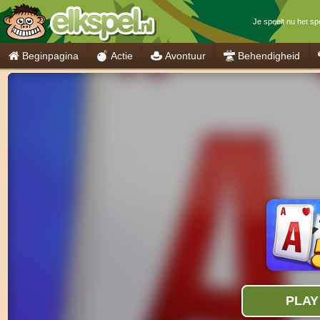
Je speelt nu het sp
Beginpagina
Actie
Avontuur
Behendigheid