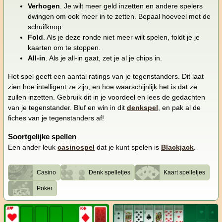
Verhogen
. Je wilt meer geld inzetten en andere spelers
dwingen om ook meer in te zetten. Bepaal hoeveel met de
schuifknop.
Fold
. Als je deze ronde niet meer wilt spelen, foldt je je
kaarten om te stoppen.
All-in
. Als je all-in gaat, zet je al je chips in.
Het spel geeft een aantal ratings van je tegenstanders. Dit laat
zien hoe intelligent ze zijn, en hoe waarschijnlijk het is dat ze
zullen inzetten. Gebruik dit in je voordeel en lees de gedachten
van je tegenstander. Bluf en win in dit
denkspel
, en pak al de
fiches van je tegenstanders af!
Soortgelijke spellen
Een ander leuk
casinospel
dat je kunt spelen is
Blackjack
.
Casino
Denk spelletjes
Kaart spelletjes
Poker