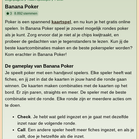
Banana Poker
3
8.892
stemmen
Poker is een spannend
kaartspel
, en nu kun je het gratis online
spelen. In Banana Poker speel je zoveel mogelijk rondes poker
als je kunt. Zorg ervoor dat je niet al je chips kwijtraakt, en
probeer de gedachten van je tegenstanders te lezen. Kun jij de
beste kaartcombinaties maken en de beste pokerspeler worden?
Kom erachter in Banana Poker!
De gameplay van Banana Poker
Je speelt poker met een handjevol spelers. Elke speler heeft wat
fiches, en jij zet in dat de kaarten in jouw hand die ronde gaan
winnen. De kaarten maken combinaties met de kaarten op het
bord. Er zijn paren, straights en meer. De speler met de beste
combinatie wint de ronde. Elke ronde zijn er meerdere acties om
te doen.
Check
. Je hebt wat geld ingezet en je gaat met dezelfde
inzet naar de volgende ronde.
Call
. Een andere speler heeft meer fiches ingezet, en als je
callt, doe je hetzelfde als die inzet.