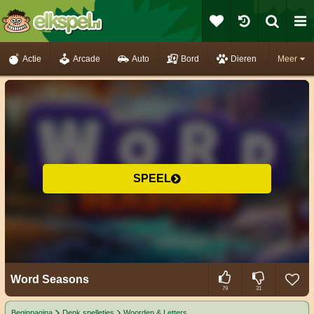
Actie
Arcade
Auto
Bord
Dieren
Meer
SPEEL
Word Seasons
79
31
Beginpagina
Denk spelletjes
Woorden & Letters