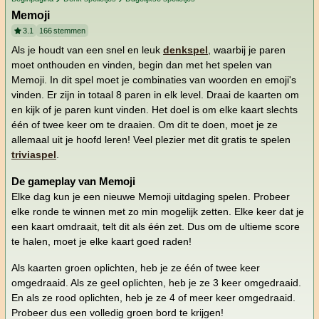
Memoji
3.1
166
stemmen
Als je houdt van een snel en leuk
denkspel
, waarbij je paren
moet onthouden en vinden, begin dan met het spelen van
Memoji. In dit spel moet je combinaties van woorden en emoji's
vinden. Er zijn in totaal 8 paren in elk level. Draai de kaarten om
en kijk of je paren kunt vinden. Het doel is om elke kaart slechts
één of twee keer om te draaien. Om dit te doen, moet je ze
allemaal uit je hoofd leren! Veel plezier met dit gratis te spelen
triviaspel
.
De gameplay van Memoji
Elke dag kun je een nieuwe Memoji uitdaging spelen. Probeer
elke ronde te winnen met zo min mogelijk zetten. Elke keer dat je
een kaart omdraait, telt dit als één zet. Dus om de ultieme score
te halen, moet je elke kaart goed raden!
Als kaarten groen oplichten, heb je ze één of twee keer
omgedraaid. Als ze geel oplichten, heb je ze 3 keer omgedraaid.
En als ze rood oplichten, heb je ze 4 of meer keer omgedraaid.
Probeer dus een volledig groen bord te krijgen!