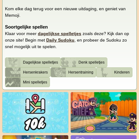
Kom elke dag terug voor een nieuwe uitdaging, en geniet van
Memoji.
Soortgelijke spellen
Klaar voor meer
dagelijkse spelletjes
zoals deze? Kijk dan op
onze site! Begin met
Daily Sudoku
, en probeer de Sudoku zo
snel mogelijk uit te spelen.
Dagelijkse spelletjes
Denk spelletjes
Hersenkrakers
Hersentraining
Kinderen
Mini spelletjes