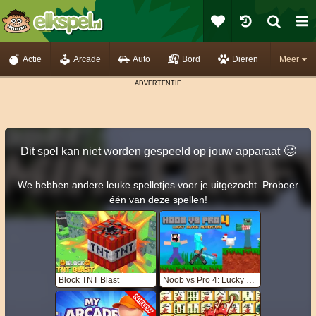
Actie
Arcade
Auto
Bord
Dieren
Meer
🥴️
Dit spel kan niet worden gespeeld op jouw apparaat
We hebben andere leuke spelletjes voor je uitgezocht. Probeer
één van deze spellen!
Block TNT Blast
Noob vs Pro 4: Lucky Block