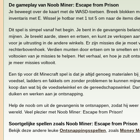
De gameplay van Noob Miner: Escape from Prison
Je beweegt over de kaart met de WASD-toetsen. Breek blokken me
inventaris met E. Wissel je hotbar met 1 tot 5 om naar de items die 
Dit spel is simpel vanaf het begin. Je bent in de gevangenis beland
mijnen. Je breekt aarde, steen en ertsen, en kunt ze verkopen a
voor je uitrusting in de andere winkels. Er zijn missies die je moet 
rechterbovenhoek. Verdien munten door ertsen om te smelten en te
voltooien van je missies te helpen. Het verhaal, en hoe je zult on
je meer missies voltooit.
Een tip voor dit Minecraft spel is dat je altijd genoeg materialen 
voedsel, ladders en fakkels om zonder problemen te kunnen mijnen?
koop dan wat bij de voedselwinkel en de gereedschapswinkel. Dan
duiken en werken aan je ontsnapping.
Help de noob om uit de gevangenis te ontsnappen, zodat hij weer 
wereld. Veel plezier met Noob Miner: Escape from Prison!
Soortgelijke spellen zoals Noob Miner: Escape from Prison
Bekijk deze andere leuke
Ontsnappingsspellen
, zoals
Money M