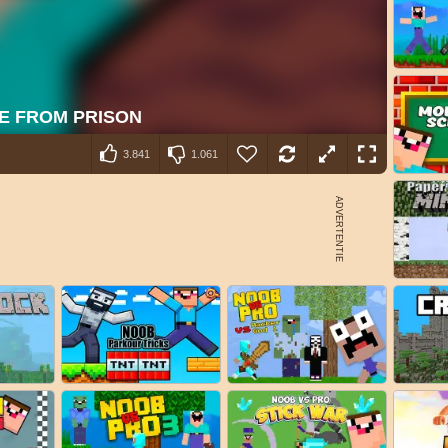
3.841
1.061