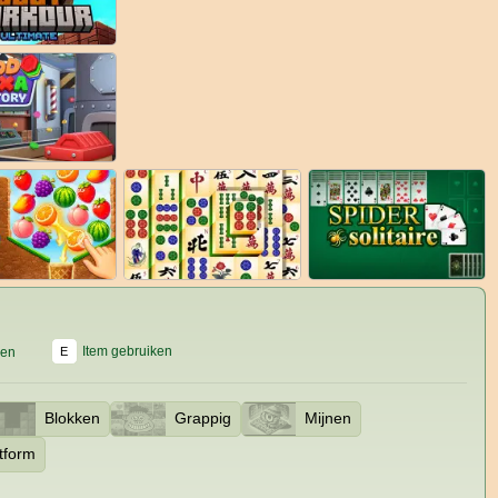
Item gebruiken
en
E
Blokken
Grappig
Mijnen
tform