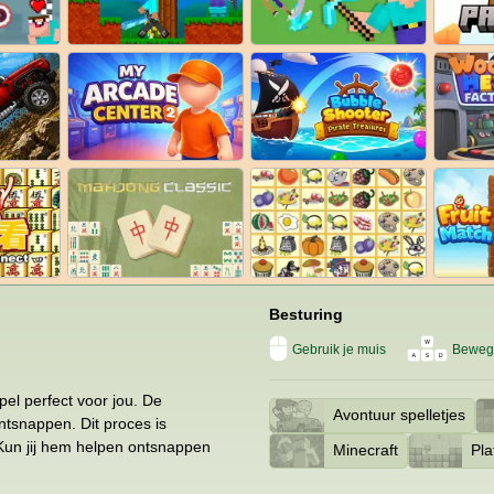
Besturing
Gebruik je muis
Beweg
el perfect voor jou. De
Avontuur spelletjes
ntsnappen. Dit proces is
 Kun jij hem helpen ontsnappen
Minecraft
Pla