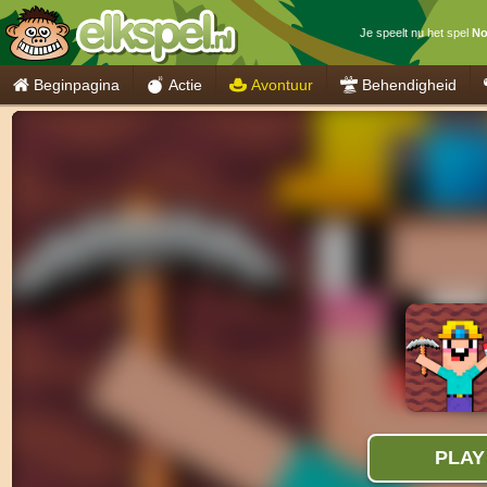
Je speelt nu het spel
No
Beginpagina
Actie
Avontuur
Behendigheid