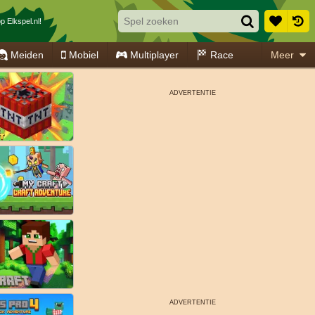
p Elkspel.nl!
Meiden
Mobiel
Multiplayer
Race
Meer