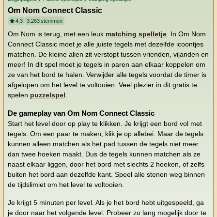
Om Nom Connect Classic
4.3
3.263
stemmen
Om Nom is terug, met een leuk
matching spelletje
. In Om Nom
Connect Classic moet je alle juiste tegels met dezelfde icoontjes
matchen. De kleine alien zit verstopt tussen vrienden, vijanden en
meer! In dit spel moet je tegels in paren aan elkaar koppelen om
ze van het bord te halen. Verwijder alle tegels voordat de timer is
afgelopen om het level te voltooien. Veel plezier in dit gratis te
spelen
puzzelspel
.
De gameplay van Om Nom Connect Classic
Start het level door op play te klikken. Je krijgt een bord vol met
tegels. Om een paar te maken, klik je op allebei. Maar de tegels
kunnen alleen matchen als het pad tussen de tegels niet meer
dan twee hoeken maakt. Dus de tegels kunnen matchen als ze
naast elkaar liggen, door het bord met slechts 2 hoeken, of zelfs
buiten het bord aan dezelfde kant. Speel alle stenen weg binnen
de tijdslimiet om het level te voltooien.
Je krijgt 5 minuten per level. Als je het bord hebt uitgespeeld, ga
je door naar het volgende level. Probeer zo lang mogelijk door te