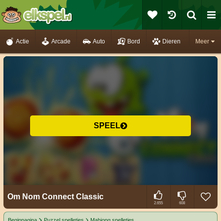
Actie
Arcade
Auto
Bord
Dieren
Meer
SPEEL
Om Nom Connect Classic
2.655
608
Beginpagina
Puzzel spelletjes
Mahjong spelletjes