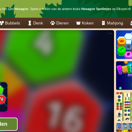
u het spel
Hexagon
. Speel ook één van de andere leuke
Hexagon Spelletjes
op Elkspel.nl!
Bubbels
Denk
Dieren
Koken
Mahjong