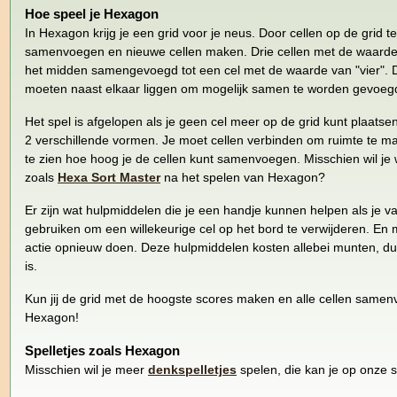
Hoe speel je Hexagon
In Hexagon krijg je een grid voor je neus. Door cellen op de grid te
samenvoegen en nieuwe cellen maken. Drie cellen met de waarde 
het midden samengevoegd tot een cel met de waarde van "vier". 
moeten naast elkaar liggen om mogelijk samen te worden gevoeg
Het spel is afgelopen als je geen cel meer op de grid kunt plaatsen.
2 verschillende vormen. Je moet cellen verbinden om ruimte te m
te zien hoe hoog je de cellen kunt samenvoegen. Misschien wil je
zoals
Hexa Sort Master
na het spelen van Hexagon?
Er zijn wat hulpmiddelen die je een handje kunnen helpen als je va
gebruiken om een willekeurige cel op het bord te verwijderen. En me
actie opnieuw doen. Deze hulpmiddelen kosten allebei munten, dus
is.
Kun jij de grid met de hoogste scores maken en alle cellen same
Hexagon!
Spelletjes zoals Hexagon
Misschien wil je meer
denkspelletjes
spelen, die kan je op onze s