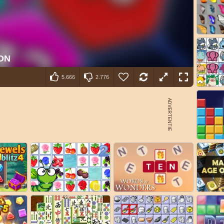
5.666
2.776