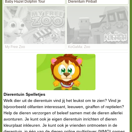
Baby Hazel Dolphin Tour
Dierentuin Pinball
My Free Zoo
KoGaMa: Zoo
Dierentuin Spelletjes
Welk dier uit de dierentuin vind jij het leukst om te zien? Vind je
bijvoorbeeld olifanten interessant, leeuwen, giraffen of reptielen?
Help de dieren verzorgen of beleef samen met de dieren allerlei
avonturen. Je kunt ook je eigen dierentuin inrichten of dieren
kleurplaat inkleuren. Je kunt ook je vrienden ontmoeten in de
dierentuin, in één van de dieren online multiplayer (MMO) games.