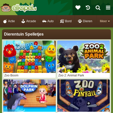
Actie
Arcade
Auto
Bord
Dieren
Meer
Dierentuin Spelletjes
Zoo Boom
Zoo 2: Animal Park