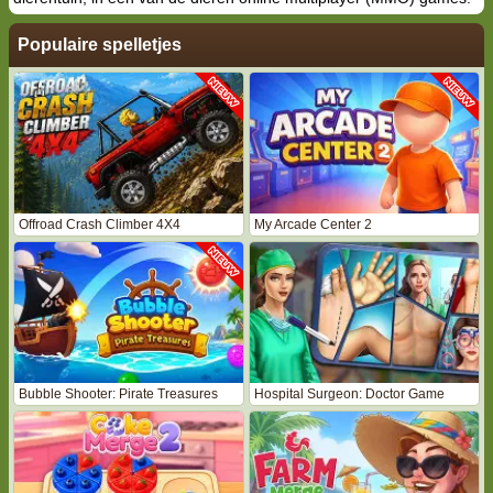
Populaire spelletjes
Offroad Crash Climber 4X4
My Arcade Center 2
Bubble Shooter: Pirate Treasures
Hospital Surgeon: Doctor Game