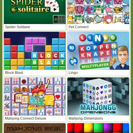
Spider Solitaire
Pet Connect
Block Blast
Lingo
Mahjong Connect Deluxe
Mahjong Dimensions