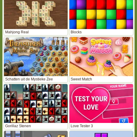
Mahjong Real
Blocks
Schatten uit de Mystieke Zee
Sweet Match
Gorillaz Stenen
Love Tester 3