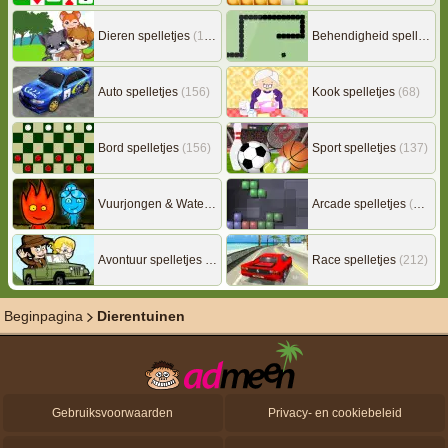
Dieren spelletjes
(149)
Behendigheid spelletjes
Auto spelletjes
(156)
Kook spelletjes
(68)
Bord spelletjes
(156)
Sport spelletjes
(137)
Vuurjongen & Watermeisje
(7)
Arcade spelletjes
(306)
Avontuur spelletjes
(217)
Race spelletjes
(212)
Beginpagina
Dierentuinen
Gebruiksvoorwaarden
Privacy- en cookiebeleid