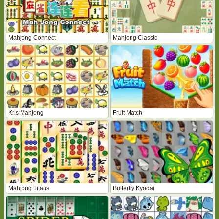
Mahjong Connect
Mahjong Classic
Kris Mahjong
Fruit Match
Mahjong Titans
Butterfly Kyodai