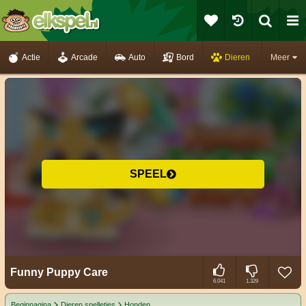
Actie
Arcade
Auto
Bord
Dieren
Meer
SPEEL
Funny Puppy Care
6.041
1.329
Beginpagina
Dieren spelletjes
Honden