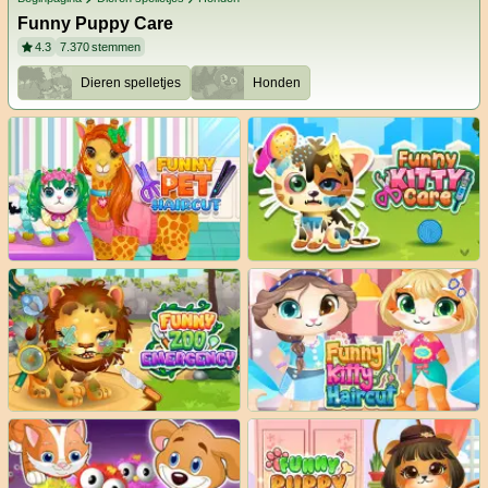
Funny Puppy Care
4.3
7.370
stemmen
Dieren spelletjes
Honden