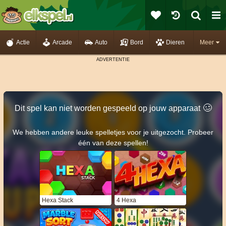
Actie
Arcade
Auto
Bord
Dieren
Meer
🥴️
Dit spel kan niet worden gespeeld op jouw apparaat
We hebben andere leuke spelletjes voor je uitgezocht. Probeer
één van deze spellen!
Hexa Stack
4 Hexa