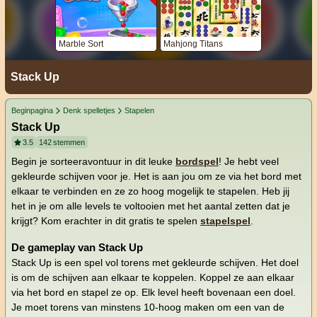
Marble Sort
Mahjong Titans
Stack Up
Beginpagina
Denk spelletjes
Stapelen
Stack Up
3.5
142
stemmen
Begin je sorteeravontuur in dit leuke
bordspel
! Je hebt veel
gekleurde schijven voor je. Het is aan jou om ze via het bord met
elkaar te verbinden en ze zo hoog mogelijk te stapelen. Heb jij
het in je om alle levels te voltooien met het aantal zetten dat je
krijgt? Kom erachter in dit gratis te spelen
stapelspel
.
De gameplay van Stack Up
Stack Up is een spel vol torens met gekleurde schijven. Het doel
is om de schijven aan elkaar te koppelen. Koppel ze aan elkaar
via het bord en stapel ze op. Elk level heeft bovenaan een doel.
Je moet torens van minstens 10-hoog maken om een van de