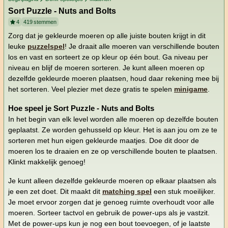
Sort Puzzle - Nuts and Bolts
4
419
stemmen
Zorg dat je gekleurde moeren op alle juiste bouten krijgt in dit
leuke
puzzelspel
! Je draait alle moeren van verschillende bouten
los en vast en sorteert ze op kleur op één bout. Ga niveau per
niveau en blijf de moeren sorteren. Je kunt alleen moeren op
dezelfde gekleurde moeren plaatsen, houd daar rekening mee bij
het sorteren. Veel plezier met deze gratis te spelen
minigame
.
Hoe speel je Sort Puzzle - Nuts and Bolts
In het begin van elk level worden alle moeren op dezelfde bouten
geplaatst. Ze worden gehusseld op kleur. Het is aan jou om ze te
sorteren met hun eigen gekleurde maatjes. Doe dit door de
moeren los te draaien en ze op verschillende bouten te plaatsen.
Klinkt makkelijk genoeg!
Je kunt alleen dezelfde gekleurde moeren op elkaar plaatsen als
je een zet doet. Dit maakt dit
matching spel
een stuk moeilijker.
Je moet ervoor zorgen dat je genoeg ruimte overhoudt voor alle
moeren. Sorteer tactvol en gebruik de power-ups als je vastzit.
Met de power-ups kun je nog een bout toevoegen, of je laatste