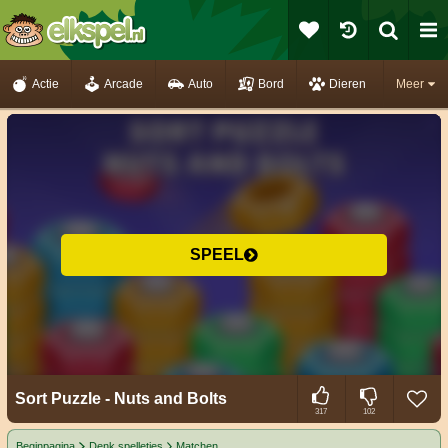
Actie
Arcade
Auto
Bord
Dieren
Meer
SPEEL
Sort Puzzle - Nuts and Bolts
317
102
Beginpagina
Denk spelletjes
Matchen