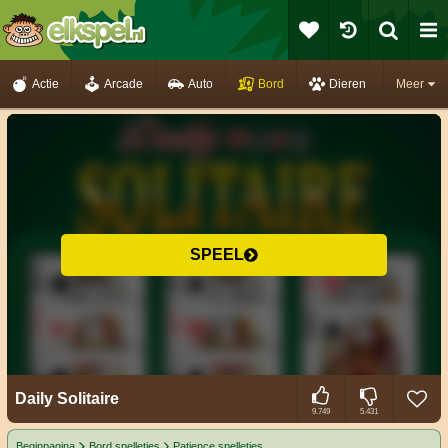
Actie
Arcade
Auto
Bord
Dieren
Meer
SPEEL
Daily Solitaire
9.749
5.431
Beginpagina
Bord spelletjes
Patience spelletjes