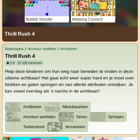
Bubble Shooter
Mahjong Connect
Thrill Rush 4
Beginpagina
Avontuur spelletjes
Achtbanen
Thrill Rush 4
3.9
10.100
stemmen
Help deze kinderen om hun weg naar beneden te vinden in deze
ultieme achtbaan! Het gaat echt weer super hard en je moet over
blokken en gaten springen en van allerlei attributen ontwijken. Je
kan zowel overdag als 's nachts in de achtbaan!
Achtbanen
Attractieparken
Avontuur spelletjes
Series
Springen
Toetsenbord
Verzamelen