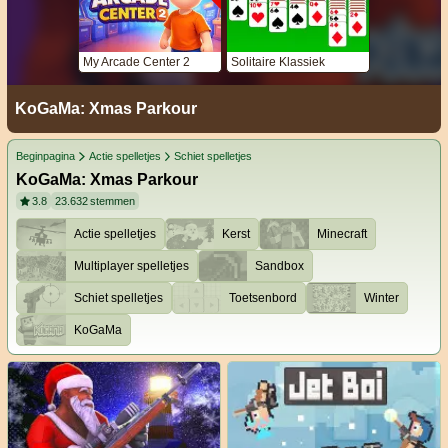
My Arcade Center 2
Solitaire Klassiek
KoGaMa: Xmas Parkour
Beginpagina
Actie spelletjes
Schiet spelletjes
KoGaMa: Xmas Parkour
3.8
23.632
stemmen
Actie spelletjes
Kerst
Minecraft
Multiplayer spelletjes
Sandbox
Schiet spelletjes
Toetsenbord
Winter
KoGaMa