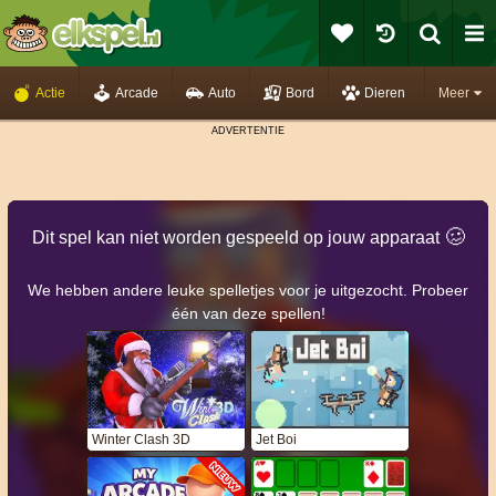
Actie
Arcade
Auto
Bord
Dieren
Meer
🥴️
Dit spel kan niet worden gespeeld op jouw apparaat
We hebben andere leuke spelletjes voor je uitgezocht. Probeer
één van deze spellen!
Winter Clash 3D
Jet Boi