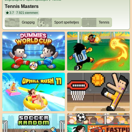
Tennis Masters
3.7
7.921
stemmen
Grappig
Sport spelletjes
Tennis