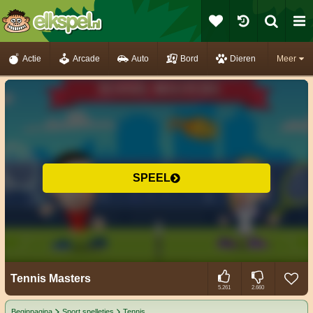
Actie
Arcade
Auto
Bord
Dieren
Meer
SPEEL
Tennis Masters
5.261
2.660
Beginpagina
Sport spelletjes
Tennis