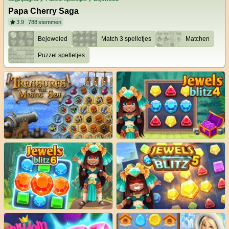
Papa Cherry Saga
3.9
788
stemmen
Bejeweled
Match 3 spelletjes
Matchen
Puzzel spelletjes