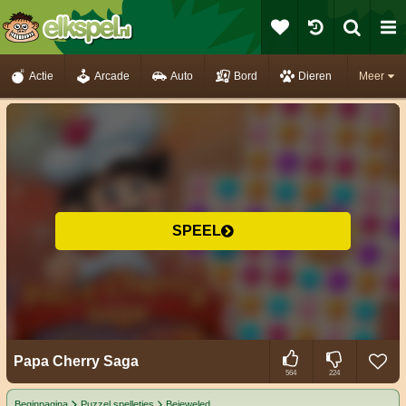
Actie
Arcade
Auto
Bord
Dieren
Meer
SPEEL
Papa Cherry Saga
564
224
Beginpagina
Puzzel spelletjes
Bejeweled