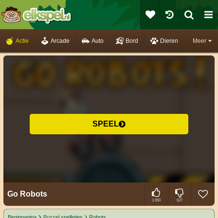
Actie
Arcade
Auto
Bord
Dieren
Meer
SPEEL
Go Robots
1.950
627
Beginpagina
Puzzel spelletjes
Robots