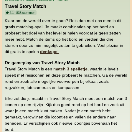
Travel Story Match
4.1
838
stemmen
Klaar om de wereld over te gaan? Reis dan met ons mee in dit
gratis matching-spel! Je maakt combinaties op het bord en
probeert het doel van het level te halen voordat je geen zetten
meer hebt. Match de items op het bord en verdien die drie
sterren door zo min mogelijk zetten te gebruiken. Veel plezier in
dit gratis te spelen
denkspel
.
De gameplay van Travel Story Match
Travel Story Match is een
match 3 spelletje
, waarin je levels
speelt met reisiconen en deze probeert te matchen. Ga de wereld
rond en zoek alle mogelijke voorwerpen bij elkaar, zoals
rugzakken, fotocamera's en kompassen.
Elke zet die je maakt in Travel Story Match moet een match van 3
iconen op een rij zijn. Kijk dus goed rond op het bord en zoek uit
waar je een match kunt maken. Nadat je een match hebt
gemaakt, verdwijnen die icoontjes en vallen de andere naar
beneden. Er verschijnen ook nieuwe icoontjes bovenaan het
bord.