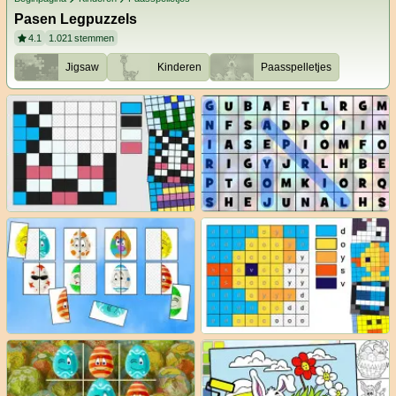
Pasen Legpuzzels
4.1
1.021
stemmen
Jigsaw
Kinderen
Paasspelletjes