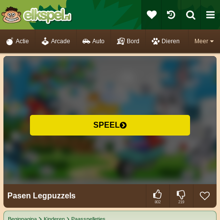
Actie
Arcade
Auto
Bord
Dieren
Meer
SPEEL
Pasen Legpuzzels
802
219
Beginpagina
Kinderen
Paasspelletjes